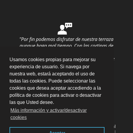
"Por fin podemos disfrutar de nuestra terraza
aunque haga mal tiempo. Con las cortinas de
cristal, no perdemos nada de las vistas pero
estamos protegidos a la vez. La instalación fue
Usamos cookies propias para mejorar su
rápida y quedó perfecto."
por
Olga Suances
experiencia de usuario. Si navega por
M.
valoración
10
/
10
nuestra web, estará aceptando el uso de
Enviar opinión
todas las cookies. Puede seleccionar las
cookies que desea aceptar accediendo a la
política de cookies para activar o desactivar
las que Usted desee.
Más información y activar/desactivar
cookies
POLÍGONO INDUSTRIAL EL TEULAR. AVDA. DEL
TEULAR S/N · 46410 SUECA (VALENCIA) ·
Aviso legal
· LSSI · Política de cookies · Política de privacidad
|
Aceptar