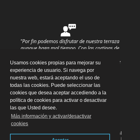
"Por fin podemos disfrutar de nuestra terraza
aunque haga mal tiempo. Con las cortinas de
cristal, no perdemos nada de las vistas pero
estamos protegidos a la vez. La instalación fue
Usamos cookies propias para mejorar su
rápida y quedó perfecto."
por
Olga Suances
experiencia de usuario. Si navega por
M.
valoración
10
/
10
nuestra web, estará aceptando el uso de
Enviar opinión
todas las cookies. Puede seleccionar las
cookies que desea aceptar accediendo a la
política de cookies para activar o desactivar
las que Usted desee.
Más información y activar/desactivar
cookies
POLÍGONO INDUSTRIAL EL TEULAR. AVDA. DEL
TEULAR S/N · 46410 SUECA (VALENCIA) ·
Aviso legal
· LSSI · Política de cookies · Política de privacidad
|
Aceptar