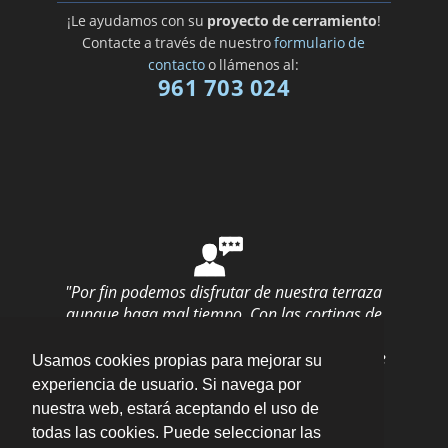
¡Le ayudamos con su
proyecto de cerramiento
!
Contacte a través de nuestro
formulario de
contacto
o llámenos al:
961 703 024
"Por fin podemos disfrutar de nuestra terraza
aunque haga mal tiempo. Con las cortinas de
cristal, no perdemos nada de las vistas pero
estamos protegidos a la vez. La instalación fue
Usamos cookies propias para mejorar su
rápida y quedó perfecto."
por
Olga Suances
experiencia de usuario. Si navega por
M.
valoración
10
/
10
nuestra web, estará aceptando el uso de
Enviar opinión
todas las cookies. Puede seleccionar las